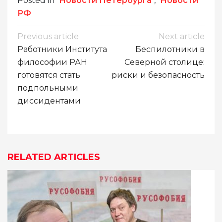
Posted in
Новости Петербурга
,
Новости
РФ
Навигация
Previous article
Next article
по
Работники Института
Беспилотники в
записям
философии РАН
Северной столице:
готовятся стать
риски и безопасность
подпольными
диссидентами
RELATED ARTICLES