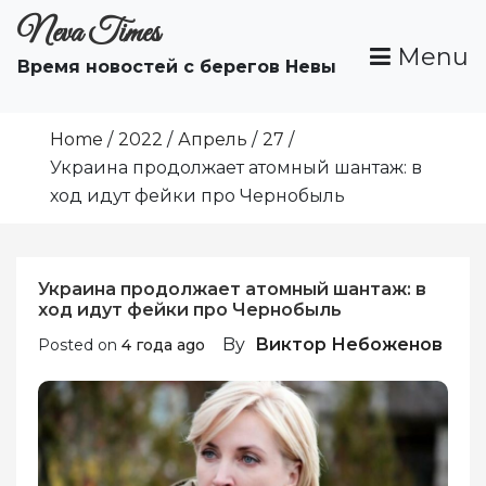
Skip
Neva Times
to
Menu
Время новостей с берегов Невы
content
Home
2022
Апрель
27
Украина продолжает атомный шантаж: в
ход идут фейки про Чернобыль
Украина продолжает атомный шантаж: в
ход идут фейки про Чернобыль
By
Виктор Небоженов
Posted on
4 года ago