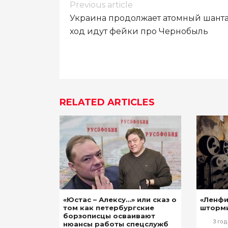
Навигация
Previous article
по
Украина продолжает атомный шанта
записям
ход идут фейки про Чернобыль
RELATED ARTICLES
«Юстас – Алексу…» или сказ о
«Ленф
том как петербургские
шторм
борзописцы осваивают
3 год
нюансы работы спецслужб