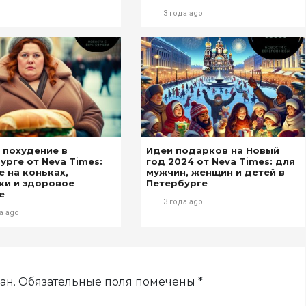
3 года ago
 похудение в
Идеи подарков на Новый
урге от Neva Times:
год 2024 от Neva Times: для
е на коньках,
мужчин, женщин и детей в
ки и здоровое
Петербурге
е
3 года ago
а ago
ан.
Обязательные поля помечены
*